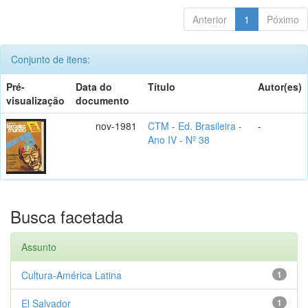
Anterior
1
Póximo
Conjunto de itens:
Pré-
Data do
Título
Autor(es)
visualização
documento
nov-1981
CTM - Ed. Brasileira -
-
Ano IV - Nº 38
Busca facetada
Assunto
Cultura-América Latina
1
El Salvador
1