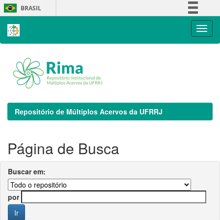
Skip
BRASIL
navigation
Simplifique!
Comunica BR
Participe
Acesso à informação
Legislação
Canais
Repositório de Múltiplos Acervos da UFRRJ
Página de Busca
Buscar em:
por