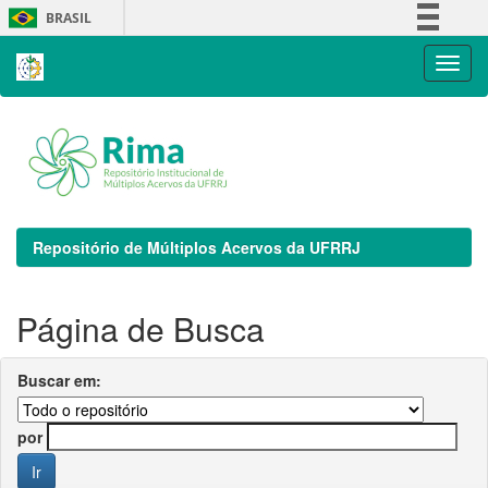
Skip
BRASIL
navigation
Simplifique!
Comunica BR
Participe
Acesso à informação
Legislação
Canais
Repositório de Múltiplos Acervos da UFRRJ
Página de Busca
Buscar em:
por