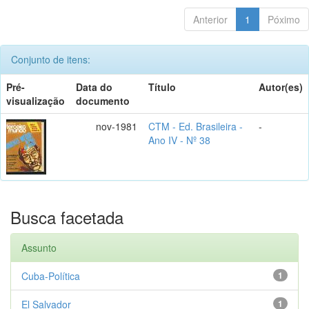
Anterior
1
Póximo
Conjunto de itens:
Pré-
Data do
Título
Autor(es)
visualização
documento
nov-1981
CTM - Ed. Brasileira -
-
Ano IV - Nº 38
Busca facetada
Assunto
Cuba-Política
1
El Salvador
1