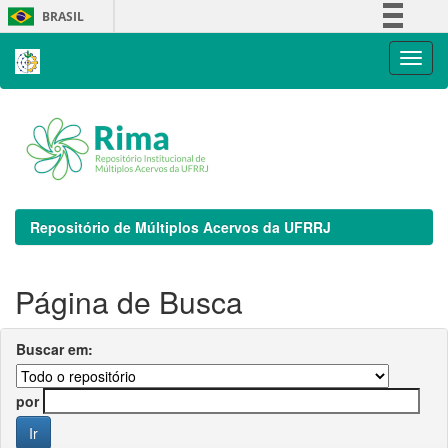
Skip
BRASIL
navigation
Simplifique!
Comunica BR
Participe
Acesso à informação
Legislação
Canais
Repositório de Múltiplos Acervos da UFRRJ
Página de Busca
Buscar em:
por