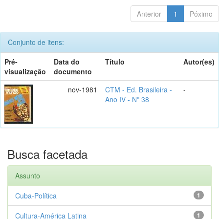
Anterior
1
Póximo
Conjunto de itens:
Pré-
Data do
Título
Autor(es)
visualização
documento
nov-1981
CTM - Ed. Brasileira -
-
Ano IV - Nº 38
Busca facetada
Assunto
Cuba-Política
1
Cultura-América Latina
1