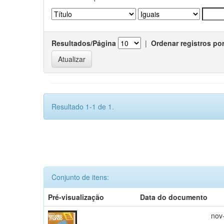
Resultados/Página
|
Ordenar registros po
Resultado 1-1 de 1.
Conjunto de itens:
Pré-visualização
Data do documento
nov