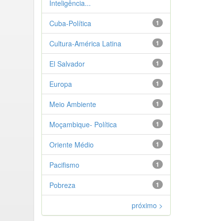
Inteligência...
Cuba-Política
1
Cultura-América Latina
1
El Salvador
1
Europa
1
Meio Ambiente
1
Moçambique- Política
1
Oriente Médio
1
Pacifismo
1
Pobreza
1
próximo >