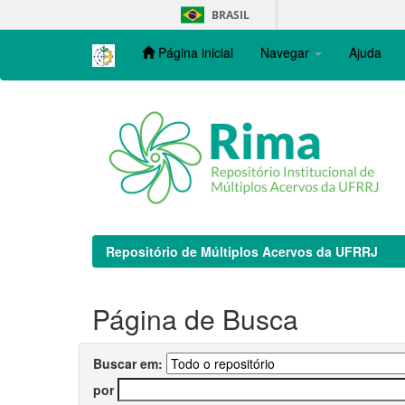
Skip
BRASIL
navigation
Página inicial
Navegar
Ajuda
Repositório de Múltiplos Acervos da UFRRJ
Página de Busca
Buscar em:
por