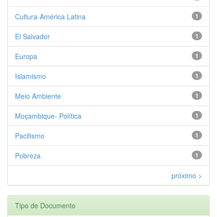
Cultura-América Latina
1
El Salvador
1
Europa
1
Islamismo
1
Meio Ambiente
1
Moçambique- Política
1
Pacifismo
1
Pobreza
1
próximo >
Tipo de Documento