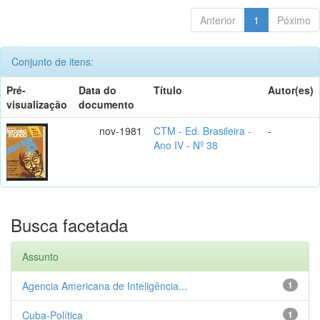
Anterior
1
Póximo
Conjunto de itens:
Pré-
Data do
Título
Autor(es)
visualização
documento
nov-1981
CTM - Ed. Brasileira -
-
Ano IV - Nº 38
Busca facetada
Assunto
Agencia Americana de Inteligência...
1
Cuba-Política
1