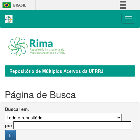
Skip
BRASIL
navigation
Simplifique!
Comunica BR
Participe
Acesso à informação
Legislação
Canais
Repositório de Múltiplos Acervos da UFRRJ
Página de Busca
Buscar em:
por