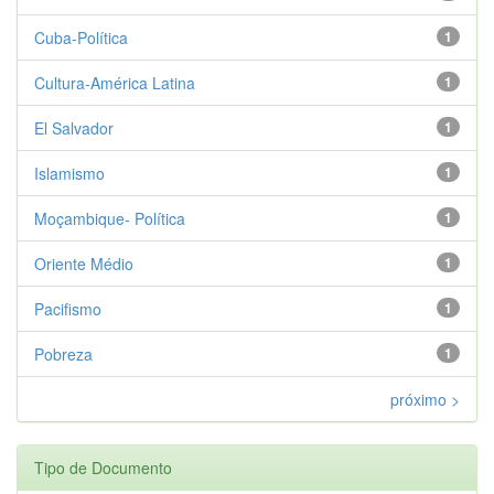
Cuba-Política
1
Cultura-América Latina
1
El Salvador
1
Islamismo
1
Moçambique- Política
1
Oriente Médio
1
Pacifismo
1
Pobreza
1
próximo >
Tipo de Documento