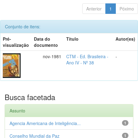
Anterior
1
Póximo
Conjunto de itens:
Pré-
Data do
Título
Autor(es)
visualização
documento
nov-1981
CTM - Ed. Brasileira -
-
Ano IV - Nº 38
Busca facetada
Assunto
Agencia Americana de Inteligência...
1
Conselho Mundial da Paz
1