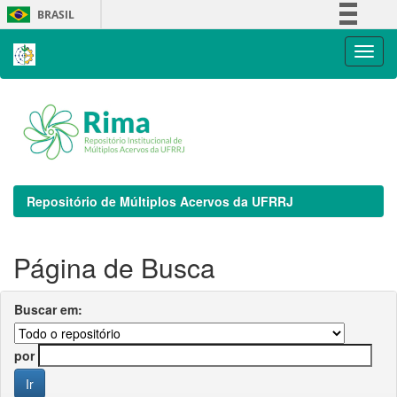
Skip
BRASIL
navigation
Simplifique!
Comunica BR
Participe
Acesso à informação
Legislação
Canais
Repositório de Múltiplos Acervos da UFRRJ
Página de Busca
Buscar em:
por