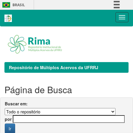
Skip
BRASIL
navigation
Simplifique!
Comunica BR
Participe
Acesso à informação
Legislação
Canais
Repositório de Múltiplos Acervos da UFRRJ
Página de Busca
Buscar em:
por