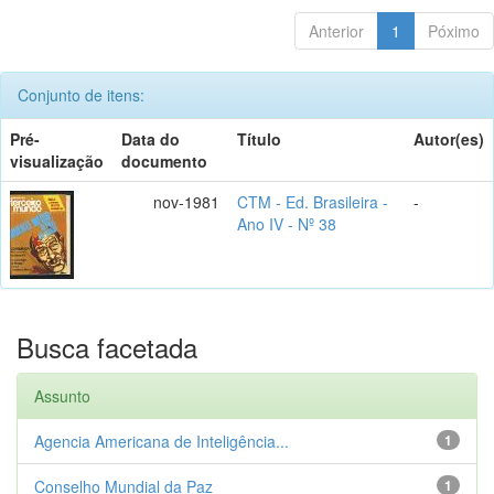
Anterior
1
Póximo
Conjunto de itens:
Pré-
Data do
Título
Autor(es)
visualização
documento
nov-1981
CTM - Ed. Brasileira -
-
Ano IV - Nº 38
Busca facetada
Assunto
Agencia Americana de Inteligência...
1
Conselho Mundial da Paz
1