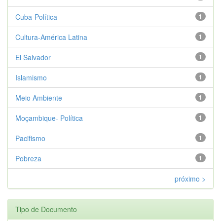
Cuba-Política
1
Cultura-América Latina
1
El Salvador
1
Islamismo
1
Meio Ambiente
1
Moçambique- Política
1
Pacifismo
1
Pobreza
1
próximo >
Tipo de Documento