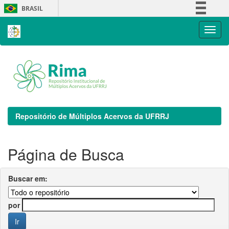
Skip
BRASIL
navigation
Simplifique!
Comunica BR
Participe
Acesso à informação
Legislação
Canais
Repositório de Múltiplos Acervos da UFRRJ
Página de Busca
Buscar em:
por