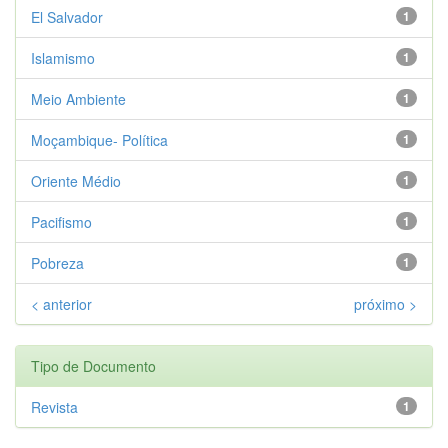
El Salvador
1
Islamismo
1
Meio Ambiente
1
Moçambique- Política
1
Oriente Médio
1
Pacifismo
1
Pobreza
1
< anterior
próximo >
Tipo de Documento
Revista
1