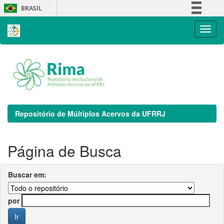
Skip
BRASIL
navigation
Simplifique!
Comunica BR
Participe
Acesso à informação
Legislação
Canais
Repositório de Múltiplos Acervos da UFRRJ
Página de Busca
Buscar em:
por