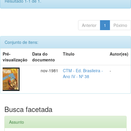
Resultado 1-1 de 1.
Anterior
1
Póximo
Conjunto de itens:
Pré-
Data do
Título
Autor(es)
visualização
documento
nov-1981
CTM - Ed. Brasileira -
-
Ano IV - Nº 38
Busca facetada
Assunto