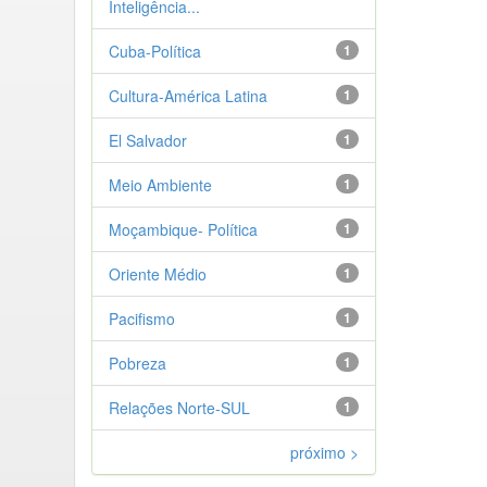
Inteligência...
Cuba-Política
1
Cultura-América Latina
1
El Salvador
1
Meio Ambiente
1
Moçambique- Política
1
Oriente Médio
1
Pacifismo
1
Pobreza
1
Relações Norte-SUL
1
próximo >