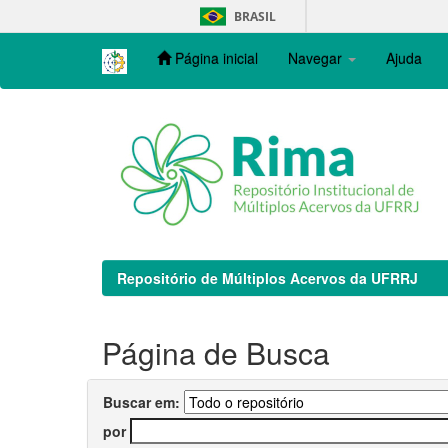
Skip
BRASIL
navigation
Página inicial
Navegar
Ajuda
Repositório de Múltiplos Acervos da UFRRJ
Página de Busca
Buscar em:
por