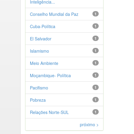
Inteligência...
Conselho Mundial da Paz
1
Cuba-Política
1
El Salvador
1
Islamismo
1
Meio Ambiente
1
Moçambique- Política
1
Pacifismo
1
Pobreza
1
Relações Norte-SUL
1
próximo >