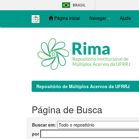
Skip
BRASIL
navigation
Página inicial
Navegar
Ajuda
Repositório de Múltiplos Acervos da UFRRJ
Página de Busca
Buscar em:
por