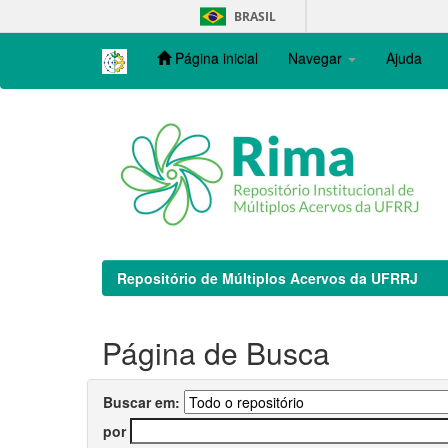
Skip
BRASIL
navigation
Página inicial
Navegar
Ajuda
Repositório de Múltiplos Acervos da UFRRJ
Página de Busca
Buscar em:
por