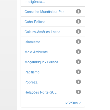
Inteligência...
Conselho Mundial da Paz
1
Cuba-Política
1
Cultura-América Latina
1
Islamismo
1
Meio Ambiente
1
Moçambique- Política
1
Pacifismo
1
Pobreza
1
Relações Norte-SUL
1
próximo >