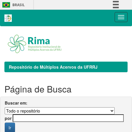
Skip
BRASIL
navigation
Simplifique!
Comunica BR
Participe
Acesso à informação
Legislação
Canais
Repositório de Múltiplos Acervos da UFRRJ
Página de Busca
Buscar em:
por