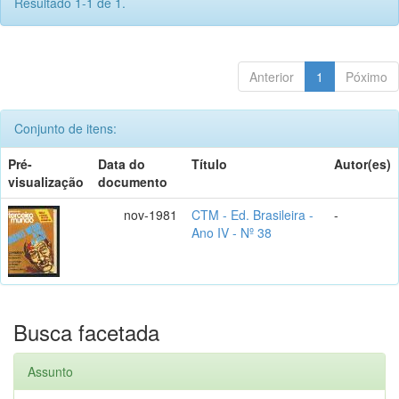
Resultado 1-1 de 1.
Anterior
1
Póximo
Conjunto de itens:
Pré-
Data do
Título
Autor(es)
visualização
documento
nov-1981
CTM - Ed. Brasileira -
-
Ano IV - Nº 38
Busca facetada
Assunto