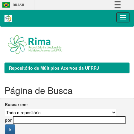
Skip
BRASIL
navigation
Simplifique!
Comunica BR
Participe
Acesso à informação
Legislação
Canais
Repositório de Múltiplos Acervos da UFRRJ
Página de Busca
Buscar em:
por