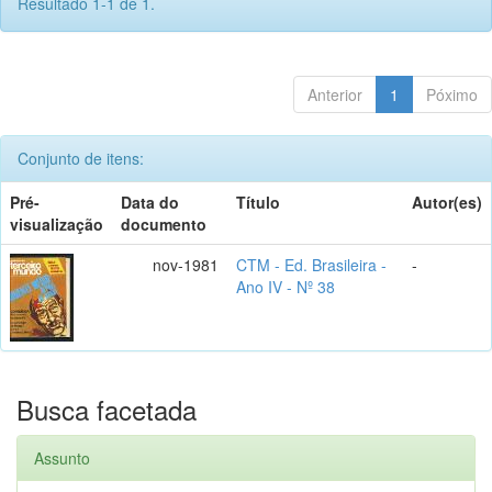
Resultado 1-1 de 1.
Anterior
1
Póximo
Conjunto de itens:
Pré-
Data do
Título
Autor(es)
visualização
documento
nov-1981
CTM - Ed. Brasileira -
-
Ano IV - Nº 38
Busca facetada
Assunto