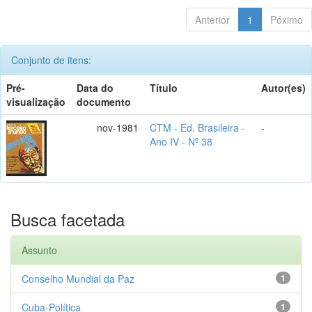
Anterior
1
Póximo
Conjunto de itens:
Pré-
Data do
Título
Autor(es)
visualização
documento
nov-1981
CTM - Ed. Brasileira -
-
Ano IV - Nº 38
Busca facetada
Assunto
Conselho Mundial da Paz
1
Cuba-Política
1