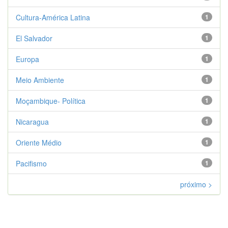
Cultura-América Latina
1
El Salvador
1
Europa
1
Meio Ambiente
1
Moçambique- Política
1
Nicaragua
1
Oriente Médio
1
Pacifismo
1
próximo >