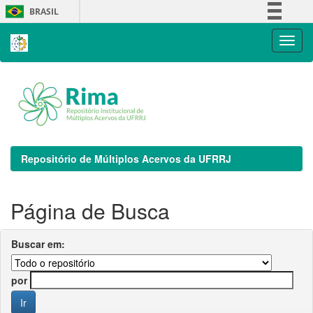
Skip
BRASIL
navigation
Simplifique!
Comunica BR
Participe
Acesso à informação
Legislação
Canais
Repositório de Múltiplos Acervos da UFRRJ
Página de Busca
Buscar em:
por