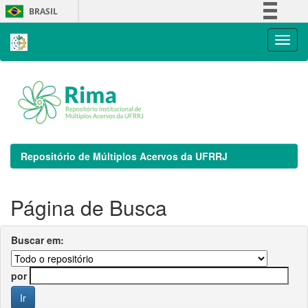
Skip
BRASIL
navigation
Simplifique!
Comunica BR
Participe
Acesso à informação
Legislação
Canais
Repositório de Múltiplos Acervos da UFRRJ
Página de Busca
Buscar em:
por