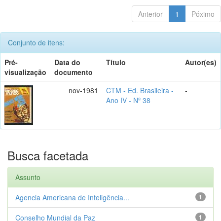
Anterior
1
Póximo
Conjunto de itens:
Pré-
Data do
Título
Autor(es)
visualização
documento
nov-1981
CTM - Ed. Brasileira -
-
Ano IV - Nº 38
Busca facetada
Assunto
Agencia Americana de Inteligência...
1
Conselho Mundial da Paz
1