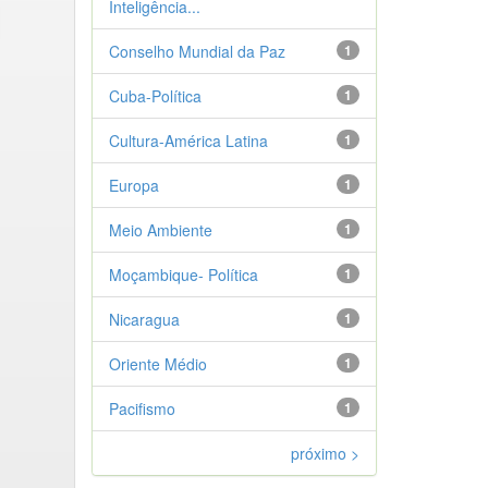
Inteligência...
Conselho Mundial da Paz
1
Cuba-Política
1
Cultura-América Latina
1
Europa
1
Meio Ambiente
1
Moçambique- Política
1
Nicaragua
1
Oriente Médio
1
Pacifismo
1
próximo >