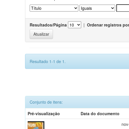
Resultados/Página
|
Ordenar registros po
Resultado 1-1 de 1.
Conjunto de itens:
Pré-visualização
Data do documento
nov