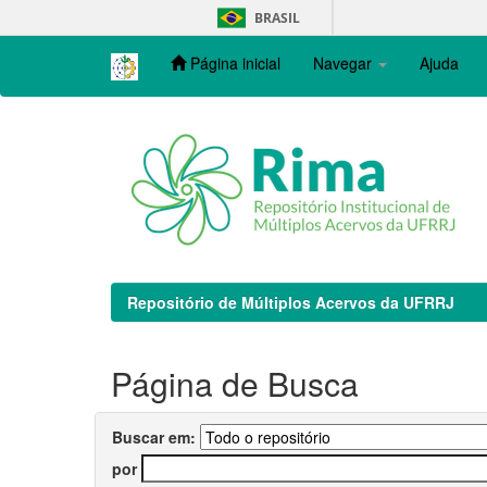
Skip
BRASIL
navigation
Página inicial
Navegar
Ajuda
Repositório de Múltiplos Acervos da UFRRJ
Página de Busca
Buscar em:
por