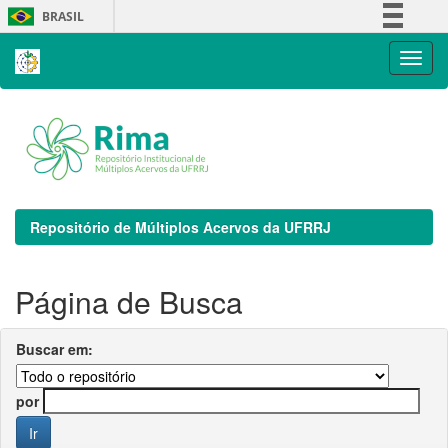
Skip
BRASIL
navigation
Simplifique!
Comunica BR
Participe
Acesso à informação
Legislação
Canais
Repositório de Múltiplos Acervos da UFRRJ
Página de Busca
Buscar em:
por