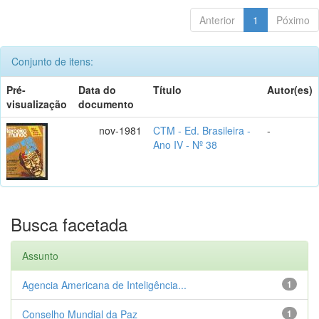
Anterior
1
Póximo
Conjunto de itens:
Pré-
Data do
Título
Autor(es)
visualização
documento
nov-1981
CTM - Ed. Brasileira -
-
Ano IV - Nº 38
Busca facetada
Assunto
Agencia Americana de Inteligência...
1
Conselho Mundial da Paz
1