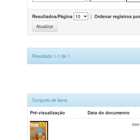
Resultados/Página
|
Ordenar registros po
Resultado 1-1 de 1.
Conjunto de itens:
Pré-visualização
Data do documento
nov