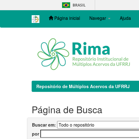
Skip
BRASIL
navigation
Página inicial
Navegar
Ajuda
Repositório de Múltiplos Acervos da UFRRJ
Página de Busca
Buscar em:
por