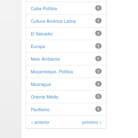
Cuba-Política
1
Cultura-América Latina
1
El Salvador
1
Europa
1
Meio Ambiente
1
Moçambique- Política
1
Nicaragua
1
Oriente Médio
1
Pacifismo
1
< anterior
próximo >