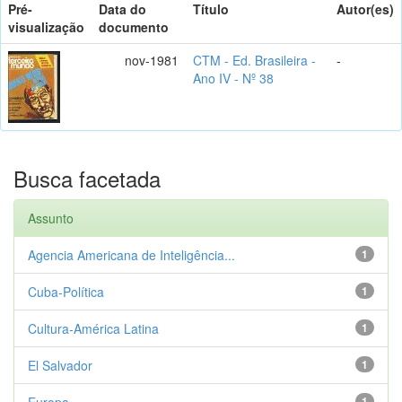
Pré-
Data do
Título
Autor(es)
visualização
documento
nov-1981
CTM - Ed. Brasileira -
-
Ano IV - Nº 38
Busca facetada
Assunto
Agencia Americana de Inteligência...
1
Cuba-Política
1
Cultura-América Latina
1
El Salvador
1
Europa
1