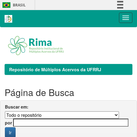
Skip
BRASIL
navigation
Simplifique!
Comunica BR
Participe
Acesso à informação
Legislação
Canais
Repositório de Múltiplos Acervos da UFRRJ
Página de Busca
Buscar em:
por