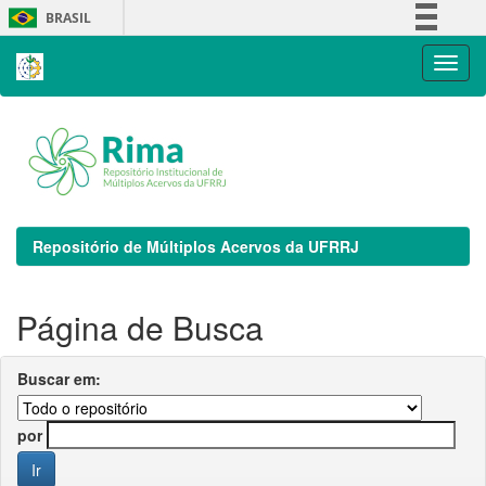
Skip
BRASIL
navigation
Simplifique!
Comunica BR
Participe
Acesso à informação
Legislação
Canais
Repositório de Múltiplos Acervos da UFRRJ
Página de Busca
Buscar em:
por