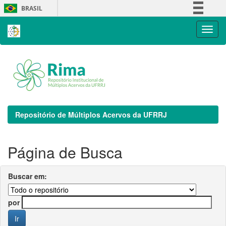
Skip
BRASIL
navigation
Simplifique!
Comunica BR
Participe
Acesso à informação
Legislação
Canais
Repositório de Múltiplos Acervos da UFRRJ
Página de Busca
Buscar em:
por