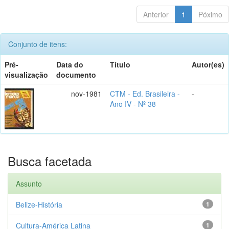
Anterior
1
Póximo
Conjunto de itens:
Pré-
Data do
Título
Autor(es)
visualização
documento
nov-1981
CTM - Ed. Brasileira -
-
Ano IV - Nº 38
Busca facetada
Assunto
Belize-História
1
Cultura-América Latina
1