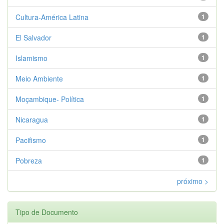
Cultura-América Latina
1
El Salvador
1
Islamismo
1
Meio Ambiente
1
Moçambique- Política
1
Nicaragua
1
Pacifismo
1
Pobreza
1
próximo >
Tipo de Documento