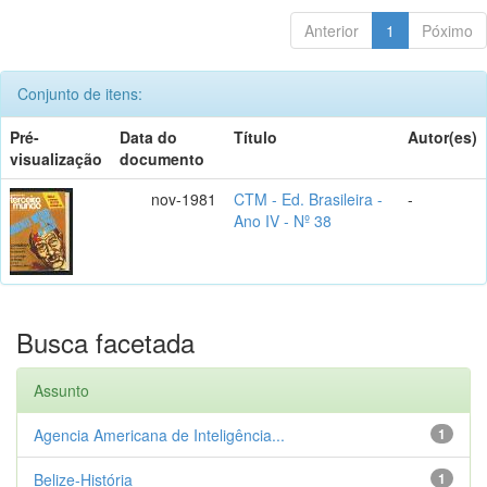
Anterior
1
Póximo
Conjunto de itens:
Pré-
Data do
Título
Autor(es)
visualização
documento
nov-1981
CTM - Ed. Brasileira -
-
Ano IV - Nº 38
Busca facetada
Assunto
Agencia Americana de Inteligência...
1
Belize-História
1