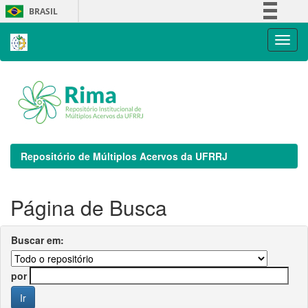
Skip
BRASIL
navigation
Simplifique!
Comunica BR
Participe
Acesso à informação
Legislação
Canais
Repositório de Múltiplos Acervos da UFRRJ
Página de Busca
Buscar em:
por