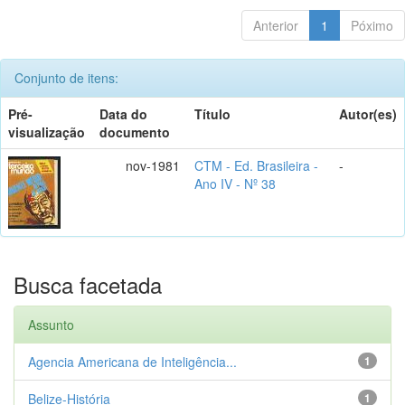
Anterior
1
Póximo
Conjunto de itens:
Pré-
Data do
Título
Autor(es)
visualização
documento
nov-1981
CTM - Ed. Brasileira -
-
Ano IV - Nº 38
Busca facetada
Assunto
Agencia Americana de Inteligência...
1
Belize-História
1