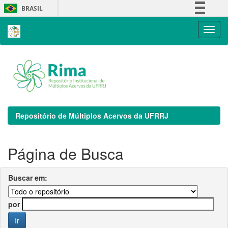
Skip
BRASIL
navigation
Simplifique!
Comunica BR
Participe
Acesso à informação
Legislação
Canais
Repositório de Múltiplos Acervos da UFRRJ
Página de Busca
Buscar em:
por