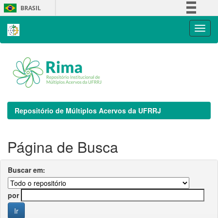
Skip
BRASIL
navigation
Simplifique!
Comunica BR
Participe
Acesso à informação
Legislação
Canais
Repositório de Múltiplos Acervos da UFRRJ
Página de Busca
Buscar em:
por