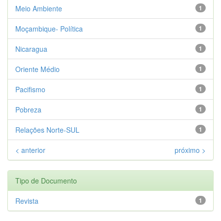
Meio Ambiente
1
Moçambique- Política
1
Nicaragua
1
Oriente Médio
1
Pacifismo
1
Pobreza
1
Relações Norte-SUL
1
< anterior
próximo >
Tipo de Documento
Revista
1