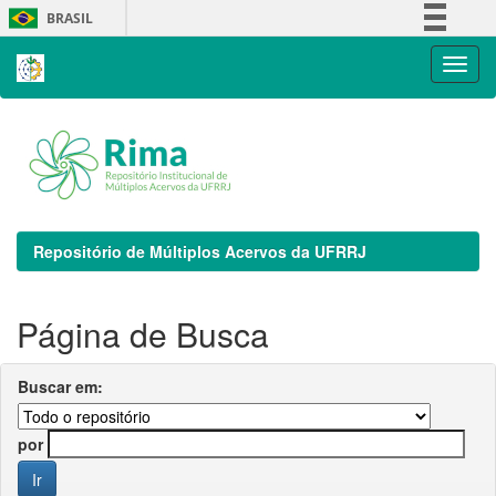
Skip
BRASIL
navigation
Simplifique!
Comunica BR
Participe
Acesso à informação
Legislação
Canais
Repositório de Múltiplos Acervos da UFRRJ
Página de Busca
Buscar em:
por