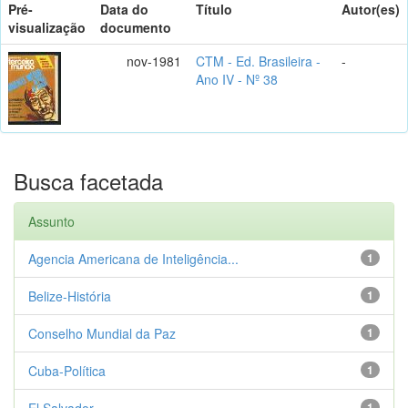
Pré-
Data do
Título
Autor(es)
visualização
documento
nov-1981
CTM - Ed. Brasileira -
-
Ano IV - Nº 38
Busca facetada
Assunto
Agencia Americana de Inteligência...
1
Belize-História
1
Conselho Mundial da Paz
1
Cuba-Política
1
El Salvador
1