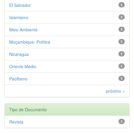
El Salvador
1
Islamismo
1
Meio Ambiente
1
Moçambique- Política
1
Nicaragua
1
Oriente Médio
1
Pacifismo
1
próximo >
Tipo de Documento
Revista
1