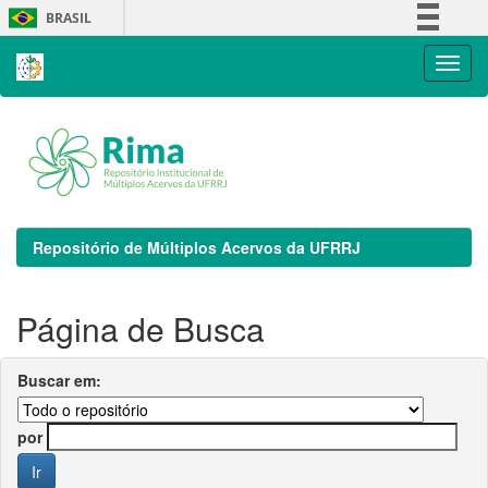
Skip
BRASIL
navigation
Simplifique!
Comunica BR
Participe
Acesso à informação
Legislação
Canais
Repositório de Múltiplos Acervos da UFRRJ
Página de Busca
Buscar em:
por