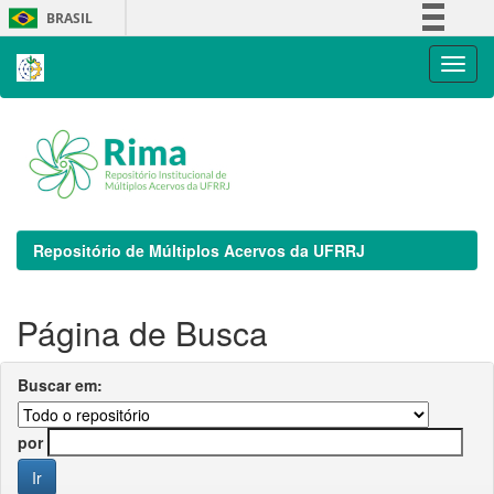
Skip
BRASIL
navigation
Simplifique!
Comunica BR
Participe
Acesso à informação
Legislação
Canais
Repositório de Múltiplos Acervos da UFRRJ
Página de Busca
Buscar em:
por