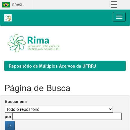
Skip
BRASIL
navigation
Simplifique!
Comunica BR
Participe
Acesso à informação
Legislação
Canais
Repositório de Múltiplos Acervos da UFRRJ
Página de Busca
Buscar em:
por