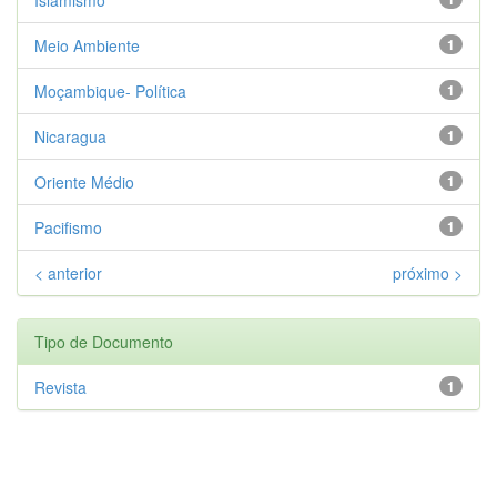
Meio Ambiente
1
Moçambique- Política
1
Nicaragua
1
Oriente Médio
1
Pacifismo
1
< anterior
próximo >
Tipo de Documento
Revista
1