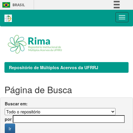
Skip
BRASIL
navigation
Simplifique!
Comunica BR
Participe
Acesso à informação
Legislação
Canais
Repositório de Múltiplos Acervos da UFRRJ
Página de Busca
Buscar em:
por