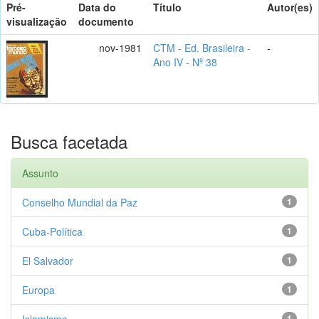
Pré-
Data do
Título
Autor(es)
visualização
documento
nov-1981
CTM - Ed. Brasileira -
-
Ano IV - Nº 38
Busca facetada
Assunto
Conselho Mundial da Paz
1
Cuba-Política
1
El Salvador
1
Europa
1
Islamismo
1