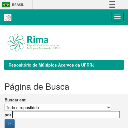
Skip
BRASIL
navigation
Simplifique!
Comunica BR
Participe
Acesso à informação
Legislação
Canais
Repositório de Múltiplos Acervos da UFRRJ
Página de Busca
Buscar em:
por