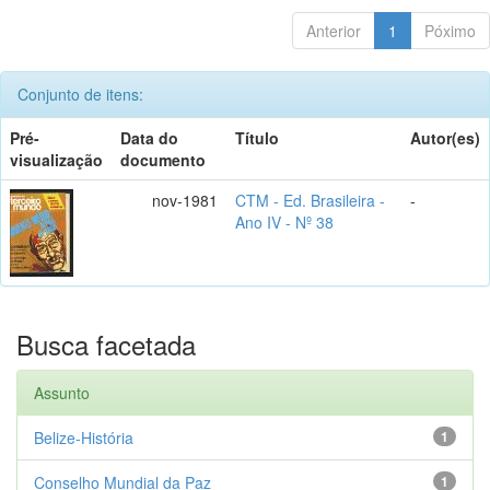
Anterior
1
Póximo
Conjunto de itens:
Pré-
Data do
Título
Autor(es)
visualização
documento
nov-1981
CTM - Ed. Brasileira -
-
Ano IV - Nº 38
Busca facetada
Assunto
Belize-História
1
Conselho Mundial da Paz
1