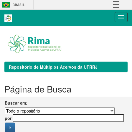
Skip
BRASIL
navigation
Simplifique!
Comunica BR
Participe
Acesso à informação
Legislação
Canais
Repositório de Múltiplos Acervos da UFRRJ
Página de Busca
Buscar em:
por