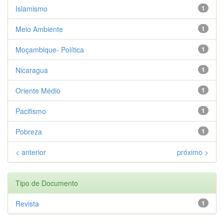
Islamismo
1
Meio Ambiente
1
Moçambique- Política
1
Nicaragua
1
Oriente Médio
1
Pacifismo
1
Pobreza
1
< anterior
próximo >
Tipo de Documento
Revista
1