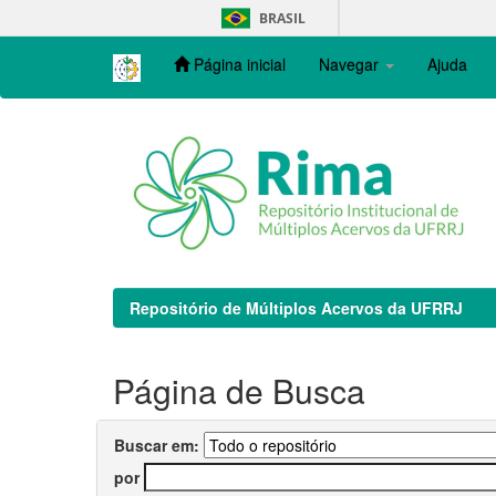
Skip
BRASIL
navigation
Página inicial
Navegar
Ajuda
Repositório de Múltiplos Acervos da UFRRJ
Página de Busca
Buscar em:
por