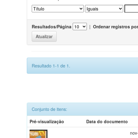
Resultados/Página
|
Ordenar registros po
Resultado 1-1 de 1.
Conjunto de itens:
Pré-visualização
Data do documento
nov