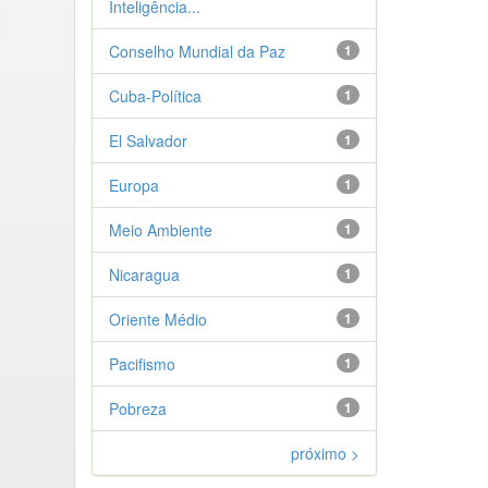
Inteligência...
Conselho Mundial da Paz
1
Cuba-Política
1
El Salvador
1
Europa
1
Meio Ambiente
1
Nicaragua
1
Oriente Médio
1
Pacifismo
1
Pobreza
1
próximo >