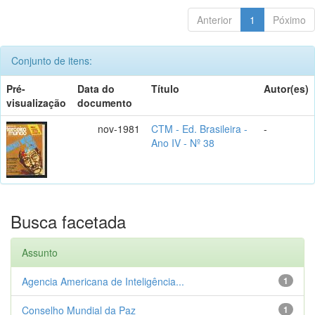
Anterior
1
Póximo
Conjunto de itens:
Pré-
Data do
Título
Autor(es)
visualização
documento
nov-1981
CTM - Ed. Brasileira -
-
Ano IV - Nº 38
Busca facetada
Assunto
Agencia Americana de Inteligência...
1
Conselho Mundial da Paz
1