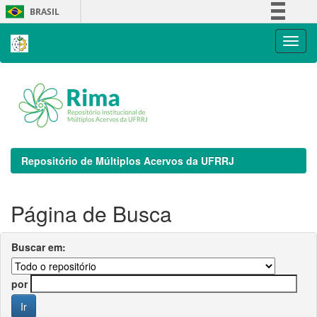
Skip
BRASIL
navigation
Simplifique!
Comunica BR
Participe
Acesso à informação
Legislação
Canais
Repositório de Múltiplos Acervos da UFRRJ
Página de Busca
Buscar em:
por