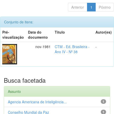
Anterior
1
Póximo
Conjunto de itens:
Pré-
Data do
Título
Autor(es)
visualização
documento
nov-1981
CTM - Ed. Brasileira -
-
Ano IV - Nº 38
Busca facetada
Assunto
Agencia Americana de Inteligência...
1
Conselho Mundial da Paz
1