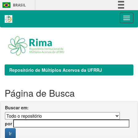
Skip
BRASIL
navigation
Simplifique!
Comunica BR
Participe
Acesso à informação
Legislação
Canais
Repositório de Múltiplos Acervos da UFRRJ
Página de Busca
Buscar em:
por