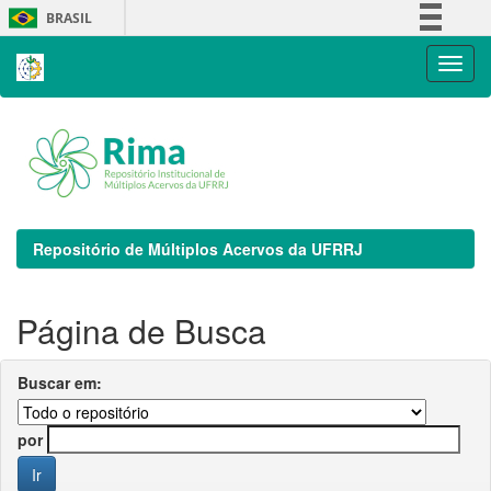
Skip
BRASIL
navigation
Simplifique!
Comunica BR
Participe
Acesso à informação
Legislação
Canais
Repositório de Múltiplos Acervos da UFRRJ
Página de Busca
Buscar em:
por