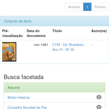
Anterior
1
Póximo
Conjunto de itens:
Pré-
Data do
Título
Autor(es)
visualização
documento
nov-1981
CTM - Ed. Brasileira -
-
Ano IV - Nº 38
Busca facetada
Assunto
Belize-História
1
Conselho Mundial da Paz
1