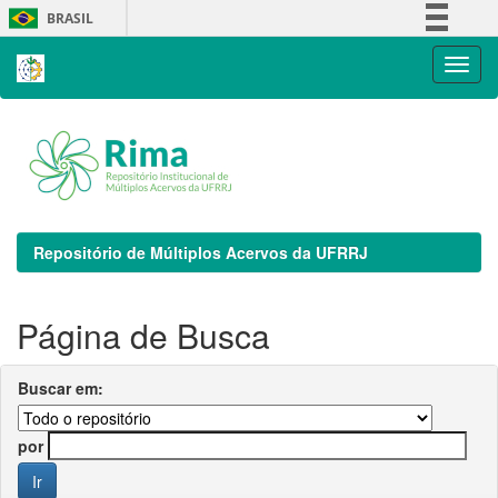
Skip
BRASIL
navigation
Simplifique!
Comunica BR
Participe
Acesso à informação
Legislação
Canais
Repositório de Múltiplos Acervos da UFRRJ
Página de Busca
Buscar em:
por