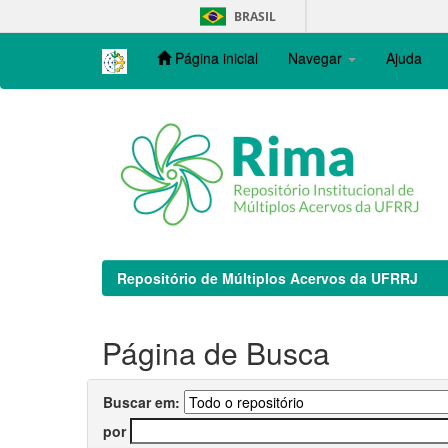
Skip
BRASIL
navigation
Página inicial
Navegar
Ajuda
Repositório de Múltiplos Acervos da UFRRJ
Página de Busca
Buscar em:
por