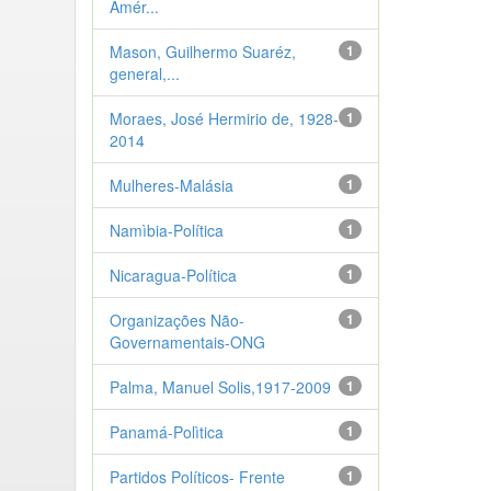
Amér...
Mason, Guilhermo Suaréz,
1
general,...
Moraes, José Hermirio de, 1928-
1
2014
Mulheres-Malásia
1
Namìbia-Política
1
Nicaragua-Política
1
Organizações Não-
1
Governamentais-ONG
Palma, Manuel Solis,1917-2009
1
Panamá-Polìtica
1
Partidos Políticos- Frente
1