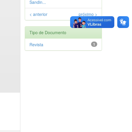
Sandin...
< anterior
próximo >
Tipo de Documento
Revista
1