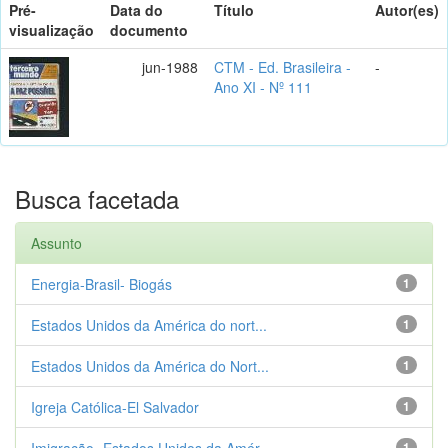
Pré-
Data do
Título
Autor(es)
visualização
documento
jun-1988
CTM - Ed. Brasileira -
-
Ano XI - Nº 111
Busca facetada
Assunto
Energia-Brasil- Biogás
1
Estados Unidos da América do nort...
1
Estados Unidos da América do Nort...
1
Igreja Católica-El Salvador
1
Imigração- Estados Unidos da Amér...
1