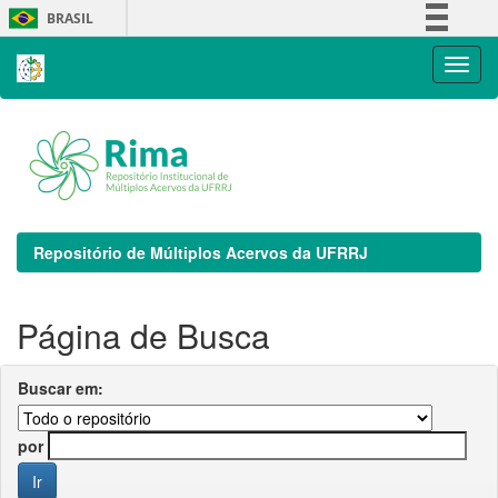
Skip
BRASIL
navigation
Simplifique!
Comunica BR
Participe
Acesso à informação
Legislação
Canais
Repositório de Múltiplos Acervos da UFRRJ
Página de Busca
Buscar em:
por