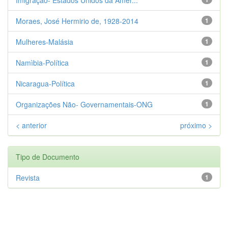
Moraes, José Hermirio de, 1928-2014
1
Mulheres-Malásia
1
Namìbia-Política
1
Nicaragua-Política
1
Organizações Não- Governamentais-ONG
1
< anterior
próximo >
Tipo de Documento
Revista
1