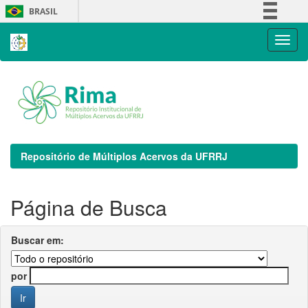
Skip
BRASIL
navigation
Simplifique!
Comunica BR
Participe
Acesso à informação
Legislação
Canais
Repositório de Múltiplos Acervos da UFRRJ
Página de Busca
Buscar em:
por