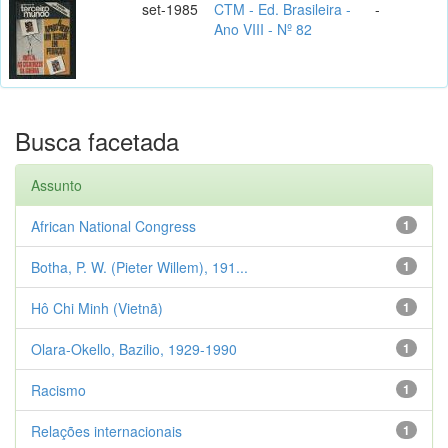
set-1985
CTM - Ed. Brasileira -
-
Ano VIII - Nº 82
Busca facetada
Assunto
African National Congress
1
Botha, P. W. (Pieter Willem), 191...
1
Hô Chi Minh (Vietnã)
1
Olara-Okello, Bazilio, 1929-1990
1
Racismo
1
Relações internacionais
1