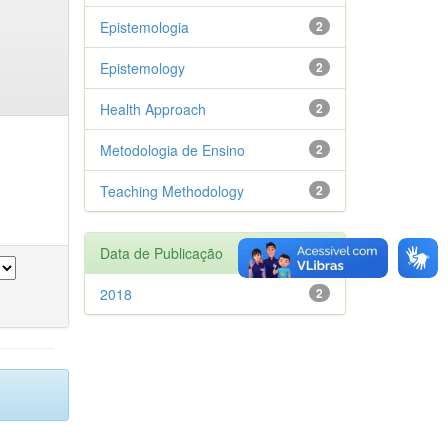
Epistemologia
2
Epistemology
2
Health Approach
2
Metodologia de Ensino
2
Teaching Methodology
2
Data de Publicação
2018
2