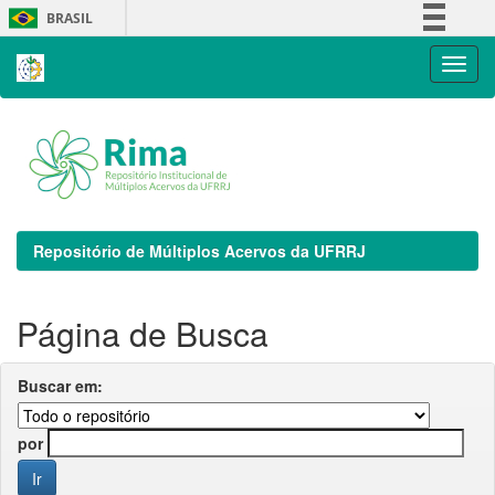
Skip
BRASIL
navigation
Simplifique!
Comunica BR
Participe
Acesso à informação
Legislação
Canais
Repositório de Múltiplos Acervos da UFRRJ
Página de Busca
Buscar em:
por