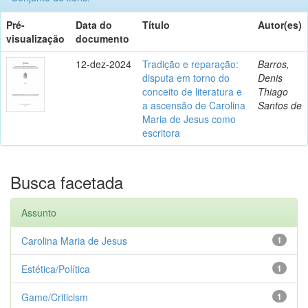
Pré-
Data do
Título
Autor(es)
visualização
documento
12-dez-2024
Tradição e reparação:
Barros,
disputa em torno do
Denis
conceito de literatura e
Thiago
a ascensão de Carolina
Santos de
Maria de Jesus como
escritora
Busca facetada
Assunto
Carolina Maria de Jesus
1
Estética/Política
1
Game/Criticism
1