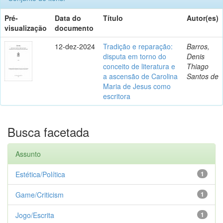
Pré-
Data do
Título
Autor(es)
visualização
documento
12-dez-2024
Tradição e reparação:
Barros,
disputa em torno do
Denis
conceito de literatura e
Thiago
a ascensão de Carolina
Santos de
Maria de Jesus como
escritora
Busca facetada
Assunto
Estética/Política
1
Game/Criticism
1
Jogo/Escrita
1