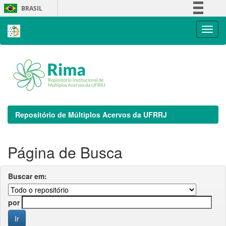
Skip
BRASIL
navigation
Simplifique!
Comunica BR
Participe
Acesso à informação
Legislação
Canais
Repositório de Múltiplos Acervos da UFRRJ
Página de Busca
Buscar em:
por