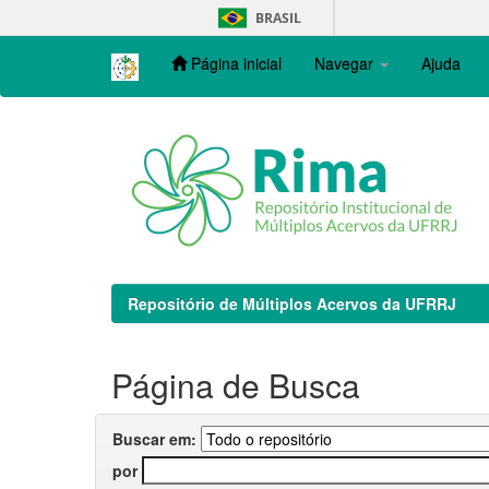
Skip
BRASIL
navigation
Página inicial
Navegar
Ajuda
Repositório de Múltiplos Acervos da UFRRJ
Página de Busca
Buscar em:
por