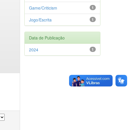
Game/Criticism
1
Jogo/Escrita
1
Data de Publicação
2024
1