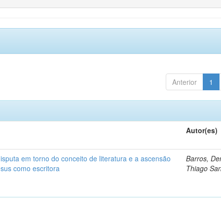
Anterior
1
Autor(es)
isputa em torno do conceito de literatura e a ascensão
Barros, De
esus como escritora
Thiago San