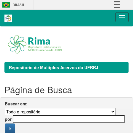
Skip
BRASIL
navigation
Simplifique!
Comunica BR
Participe
Acesso à informação
Legislação
Canais
Repositório de Múltiplos Acervos da UFRRJ
Página de Busca
Buscar em:
por