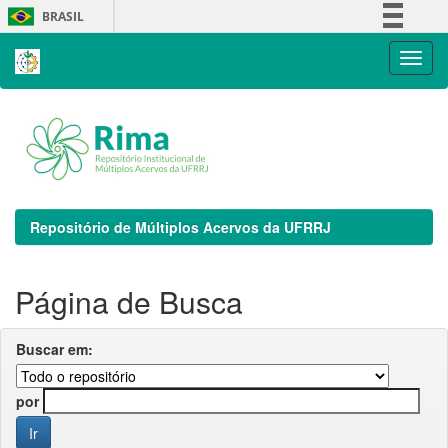
Skip
BRASIL
navigation
Simplifique!
Comunica BR
Participe
Acesso à informação
Legislação
Canais
Repositório de Múltiplos Acervos da UFRRJ
Página de Busca
Buscar em:
por