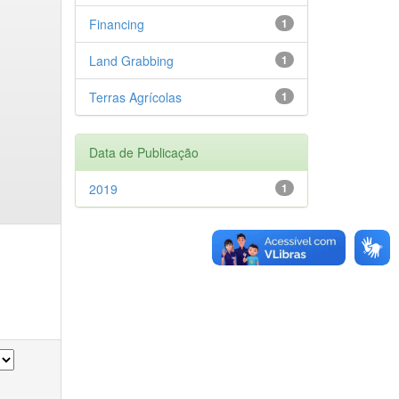
Financing
1
Land Grabbing
1
Terras Agrícolas
1
Data de Publicação
2019
1