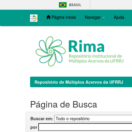
Skip
BRASIL
navigation
Página inicial
Navegar
Ajuda
Repositório de Múltiplos Acervos da UFRRJ
Página de Busca
Buscar em:
por