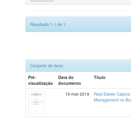
Resultado 1-1 de 1.
Conjunto de itens:
Pré-
Data do
Título
visualização
documento
15-mar-2019
Real Estate Caipira
Management no Bra