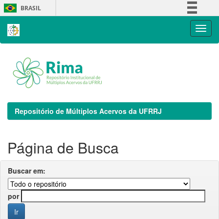
Skip
BRASIL
navigation
Simplifique!
Comunica BR
Participe
Acesso à informação
Legislação
Canais
Repositório de Múltiplos Acervos da UFRRJ
Página de Busca
Buscar em:
por