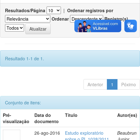
Resultados/Página
|
Ordenar registros por
Ordenar
Registro(s)
Resultado 1-1 de 1.
Anterior
1
Póximo
Conjunto de itens:
Pré-
Data do
Título
Autor(es)
visualização
documento
26-ago-2016
Estudo exploratório
Beaubrun
sobre o PL 1028/2011
Junior,