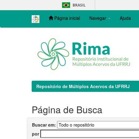
Skip
BRASIL
navigation
Página inicial
Navegar
Ajuda
Repositório de Múltiplos Acervos da UFRRJ
Página de Busca
Buscar em:
por