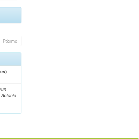
Póximo
(es)
run
, Antonio