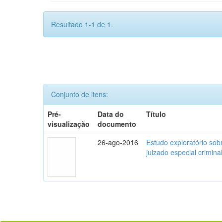
Resultado 1-1 de 1.
Conjunto de itens:
Pré-
Data do
Título
visualização
documento
26-ago-2016
Estudo exploratório sob
juizado especial crimina