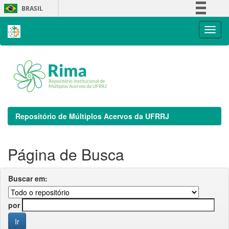
Skip
BRASIL
navigation
Simplifique!
Comunica BR
Participe
Acesso à informação
Legislação
Canais
Repositório de Múltiplos Acervos da UFRRJ
Página de Busca
Buscar em:
por