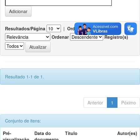
Resultados/Página
|
Ordenar registros por
Ordenar
Registro(s)
Resultado 1-1 de 1.
Anterior
1
Póximo
Conjunto de itens:
Pré-
Data do
Título
Autor(es)
visualização
documento